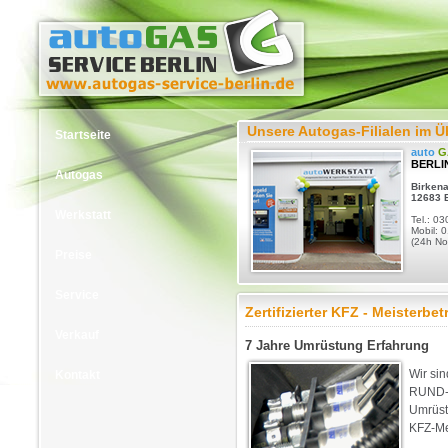
Unsere Autogas-Filialen im Ü
Startseite
auto
G
BERLI
Autogas
Birkena
12683 B
Werkstatt
Tel.: 03
Mobil: 
(24h No
Preise
Service
Zertifizierter KFZ - Meisterb
Verkauf
7 Jahre Umrüstung Erfahrung
Wir si
Kontakt
RUND-U
Umrüst
KFZ-Me